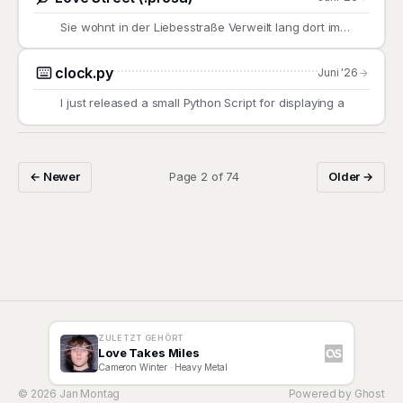
Sie wohnt in der Liebesstraße Verweilt lang dort im
stillen
clock.py
Juni '26
I just released a small Python Script for displaying a
← Newer
Page 2 of 74
Older →
ZULETZT GEHÖRT
Love Takes Miles
Cameron Winter
· Heavy Metal
© 2026 Jan Montag
Powered by
Ghost