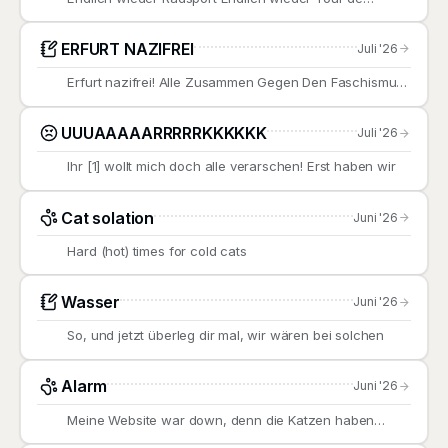
France. Zum Start
ERFURT NAZIFREI
Juli '26
Erfurt nazifrei! Alle Zusammen Gegen Den Faschismus!
Das wars. Das
UUUAAAAARRRRRKKKKKK
Juli '26
Ihr [1] wollt mich doch alle verarschen! Erst haben wir
Cat solation
Juni '26
Hard (hot) times for cold cats
Wasser
Juni '26
So, und jetzt überleg dir mal, wir wären bei solchen
Alarm
Juni '26
Meine Website war down, denn die Katzen haben
offensichtlich im