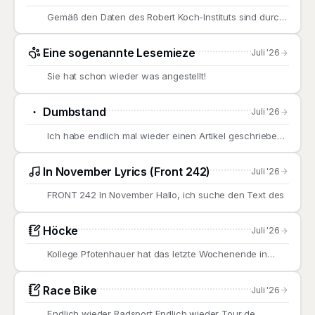
Gemäß den Daten des Robert Koch-Instituts sind durch
die
Eine sogenannte Lesemieze
Juli '26
Sie hat schon wieder was angestellt!
Dumbstand
Juli '26
Ich habe endlich mal wieder einen Artikel geschrieben.
Digitaler Dummstand
In November Lyrics (Front 242)
Juli '26
FRONT 242 In November Hallo, ich suche den Text des
Höcke
Juli '26
Kollege Pfotenhauer hat das letzte Wochenende in
Erfurt großartig zusammen
Race Bike
Juli '26
Endlich wieder Radsport Endlich wieder Tour de