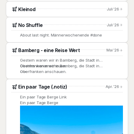
Kleinod
Juli '26
No Shuffle
Juli '26
About last night. Männerwochenende #done
Bamberg - eine Reise Wert
Mai '26
Gestern waren wir in Bamberg, die Stadt in
Oberfranken anschauen.
Gestern waren wir in Bamberg, die Stadt in
Oberfranken anschauen.
-->
Ein paar Tage (.notiz)
Apr. '26
Ein paar Tage Berge Link
Ein paar Tage Berge