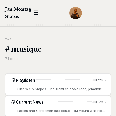
Jan Montag
☰
Status
TAG
# musique
74 posts
Playlisten
Juli '26
Sind wie Mixtapes. Eine ziemlich coole Idee, jemandem
seine Liebligsmusik
Current News
Juli '26
Ladies and Gentlemen das beste EBM Album was nicht
von