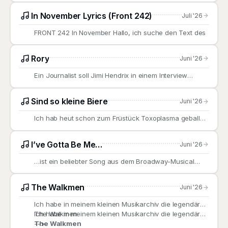
In November Lyrics (Front 242)
Juli '26
FRONT 242 In November Hallo, ich suche den Text des
Rory
Juni '26
Ein Journalist soll Jimi Hendrix in einem Interview
gefragt haben,
Sind so kleine Biere
Juni '26
Ich hab heut schon zum Früstück Toxoplasma geballert
(ordinär für
I’ve Gotta Be Me…
Juni '26
…ist ein beliebter Song aus dem Broadway-Musical
„Golden Rainbow“
The Walkmen
Juni '26
Ich habe in meinem kleinen Musikarchiv die legendären
The Walkmen
Ich habe in meinem kleinen Musikarchiv die legendären
The Walkmen
-->