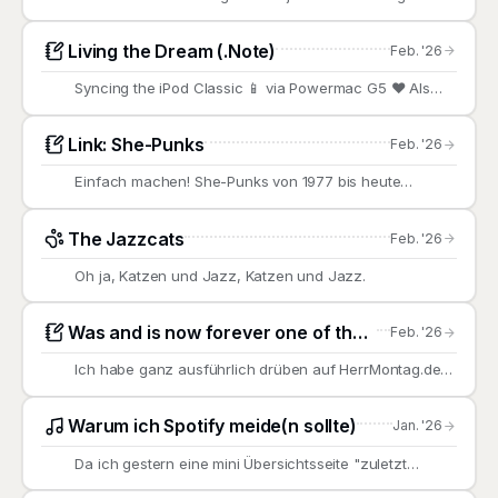
70
Living the Dream (.Note)
Feb. '26
Syncing the iPod Classic 📱 via Powermac G5 ♥️ Als
dieser Computer
Link: She-Punks
Feb. '26
Einfach machen! She-Punks von 1977 bis heute
Einfach machen!
The Jazzcats
Feb. '26
Oh ja, Katzen und Jazz, Katzen und Jazz.
Was and is now forever one of the Grateful Dead
Feb. '26
Ich habe ganz ausführlich drüben auf HerrMontag.de
über die
Warum ich Spotify meide(n sollte)
Jan. '26
Da ich gestern eine mini Übersichtsseite "zuletzt
gehört"