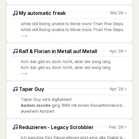
My automatic freak
Mai '26
while still Being unable to Move more Than Five Steps
while still Being unable to Move more Than Five Steps
-->
Ralf & Florian in Metall auf Metall
Apr. '26
Ach das gibt es doch nicht, aber der ewig lang
Ach das gibt es doch nicht, aber der ewig lang
-->
Taper Guy
Apr. '26
Taper Guy wird digitalisiert
Aadam Jacobs
ging 1989 mit einem Kassettenrekorder
zu einem Konzert
-->
Reduzieren - Legacy Scrobbler
Feb. '26
Ich benutze fürs Fotografieren jetzt eine alte Digital Ixus